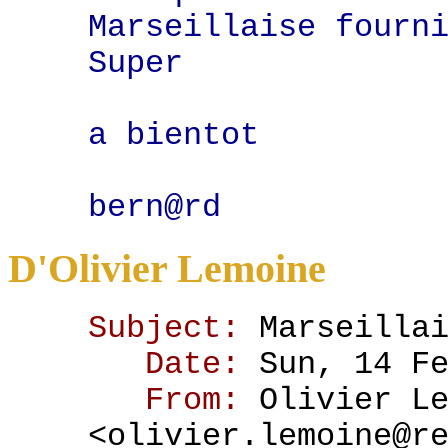
Marseillaise fourn
Super
a bientot
bern@rd
D'Olivier Lemoine
Subject:
Marseilla
Date:
Sun, 14 F
From:
Olivier L
<olivier.lemoine@r